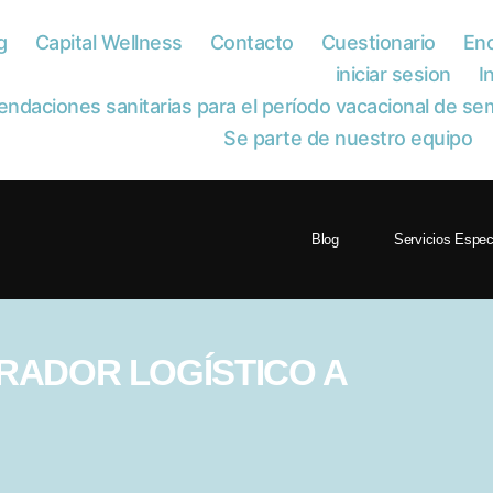
g
Capital Wellness
Contacto
Cuestionario
Enc
iniciar sesion
I
daciones sanitarias para el período vacacional de se
Se parte de nuestro equipo
Blog
Servicios Espec
RADOR LOGÍSTICO A