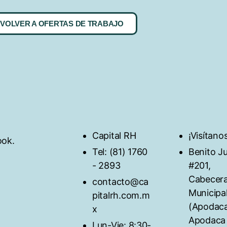
VOLVER A OFERTAS DE TRABAJO
Capital RH
¡Visítanos
ok.
Tel: (81) 1760
Benito J
- 2893
#201,
Cabecer
contacto@ca
Municipa
pitalrh.com.m
(Apodaca
x
Apodaca
Lun-Vie: 8:30-