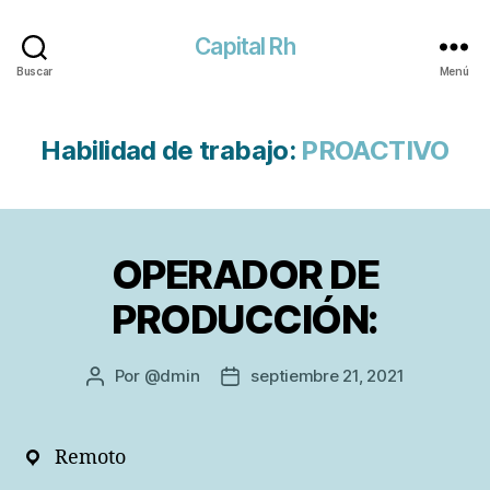
Capital Rh
Buscar
Menú
Habilidad de trabajo:
PROACTIVO
OPERADOR DE
PRODUCCIÓN:
Por
@dmin
septiembre 21, 2021
Autor
Fecha
de
de
la
la
entrada
entrada
Remoto